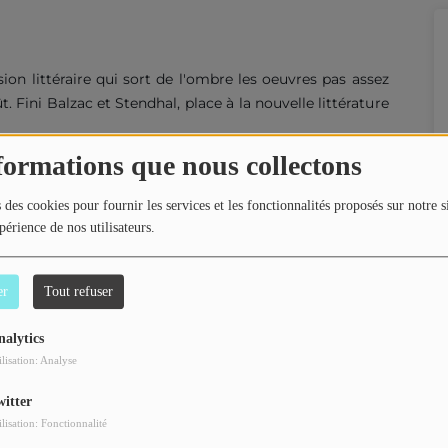
ion littéraire qui sort de l'ombre les oeuvres pas assez
 Fini Balzac et Stendhal, place à la nouvelle littérature
formations que nous collectons
s
 des cookies pour fournir les services et les fonctionnalités proposés sur notre s
0
périence de nos utilisateurs.
ale de Radio Campus Pau !
er
Tout refuser
nalytics
ilisation: Analyse
0
witter
mée par Tom, Melvyn et Lucas.
ilisation: Fonctionnalité