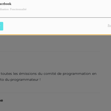
acebook
ilisation: Fonctionnalité
Pr
r
i toutes les émissions du comité de programmation en
ito du programmateur !
me