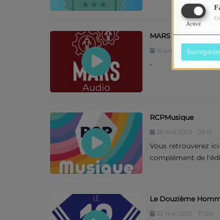
F
Ut
Activé
MARS Audio
16 juin 2023 - 17:00
Sauvegarde
-
RCPMusique
26 mai 2023 - 09:10
Vous retrouverez ic
complément de l'éd
Le Douzième Hom
02 mai 2023 - 17:00