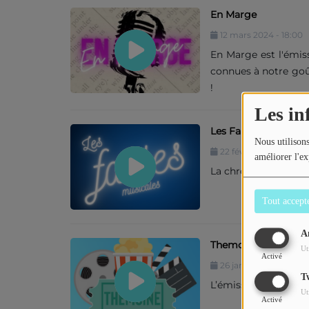
En Marge
12 mars 2024 - 18:00
En Marge est l'émiss
connues à notre goût.
!
Les in
Les Fables Musicale
Nous utilisons
22 février 2024 - 18:0
améliorer l'ex
La chronique music
Tout accept
A
Themciné
Ut
Activé
26 janvier 2024 - 21:0
T
L’émission Ciné, ani
Ut
Activé