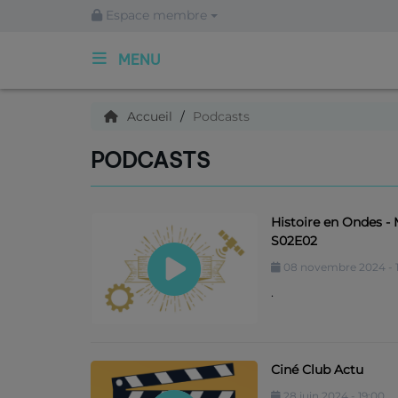
Espace membre
MENU
ACCUEIL
Accueil
Podcasts
PODCASTS
Qui sommes nous ?
Histoire en Ondes - 
Articles
S02E02
08 novembre 2024 - 1
Podcasts
.
C'est quoi ce titre ?
Ciné Club Actu
Archives
28 juin 2024 - 19:00